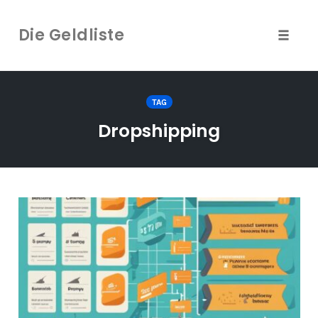
Die Geldliste
Naviga
umscha
Zum
Inhalt
TAG
springen
Dropshipping