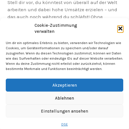
Stell dir vor, du könntest von überall auf der Welt
arbeiten und dabei hohe Umsätze erzielen – und
das auch noch während du schläfst! Ohne
Vorwissen und in kürzester Zeit
Cookie-Zustimmung
verwalten
Um dir ein optimales Erlebnis zu bieten, verwenden wir Technologien wie
Cookies, um Geräteinformationen zu speichern und/oder darauf
zuzugreifen. Wenn du diesen Technologien zustimmst, können wir Daten
wie das Surfverhalten oder eindeutige IDs auf dieser Website verarbeiten.
Wenn du deine Zustimmung nicht erteilst oder zurückziehst, können
bestimmte Merkmale und Funktionen beeinträchtigt werden.
Akzeptieren
2023 Mark Berger.
Imprint
Privacy
AGB
Ablehnen
WordPress Theme by OptimizePress
Einstellungen ansehen
DSE